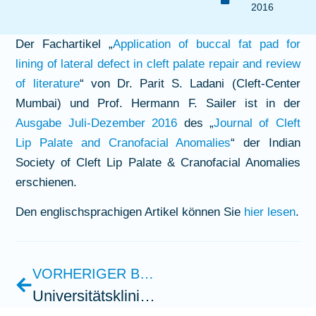
2016
Der Fachartikel „
Application of buccal fat pad for
lining of lateral defect in cleft palate repair and review
of literature
“ von Dr. Parit S. Ladani (Cleft-Center
Mumbai) und Prof. Hermann F. Sailer ist in der
Ausgabe Juli-Dezember 2016
des „
Journal of Cleft
Lip Palate and Cranofacial Anomalies
“ der Indian
Society of Cleft Lip Palate & Cranofacial Anomalies
erschienen.
Den englischsprachigen Artikel können Sie
hier lesen
.
VORHERIGER BEITRAG
Universitätsklinik Erlangen und Jena geben Hinweise zu Ursachen und Prophylaxe von Gaumenspalten